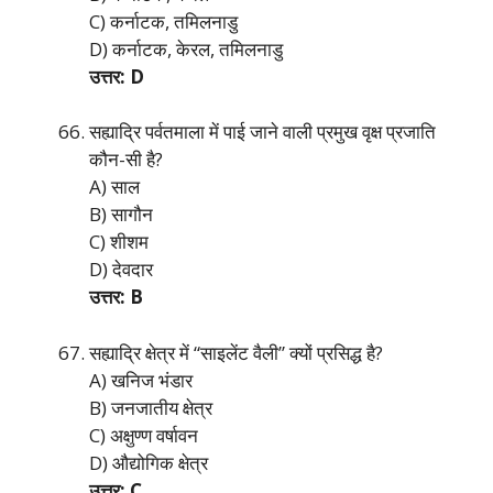
C) कर्नाटक, तमिलनाडु
D) कर्नाटक, केरल, तमिलनाडु
उत्तर: D
सह्याद्रि पर्वतमाला में पाई जाने वाली प्रमुख वृक्ष प्रजाति
कौन-सी है?
A) साल
B) सागौन
C) शीशम
D) देवदार
उत्तर: B
सह्याद्रि क्षेत्र में “साइलेंट वैली” क्यों प्रसिद्ध है?
A) खनिज भंडार
B) जनजातीय क्षेत्र
C) अक्षुण्ण वर्षावन
D) औद्योगिक क्षेत्र
उत्तर: C