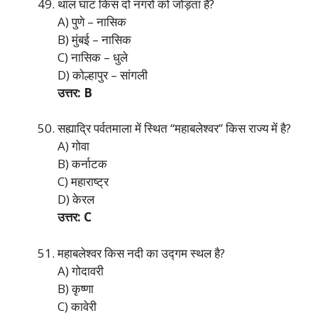
थाल घाट किस दो नगरों को जोड़ता है?
A) पुणे – नासिक
B) मुंबई – नासिक
C) नासिक – धुले
D) कोल्हापुर – सांगली
उत्तर: B
सह्याद्रि पर्वतमाला में स्थित “महाबलेश्वर” किस राज्य में है?
A) गोवा
B) कर्नाटक
C) महाराष्ट्र
D) केरल
उत्तर: C
महाबलेश्वर किस नदी का उद्गम स्थल है?
A) गोदावरी
B) कृष्णा
C) कावेरी