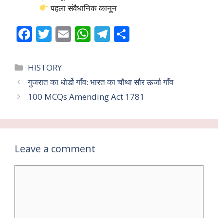
पहला संवैधानिक कानून
F
T
E
W
T
S
ac
w
m
h
el
h
e
itt
ai
at
e
ar
Categories
HISTORY
b
er
l
s
gr
e
गुजरात का धोर्डो गाँव: भारत का चौथा सौर ऊर्जा गाँव
o
A
a
100 MCQs Amending Act 1781
o
p
m
k
p
Leave a comment
Comment