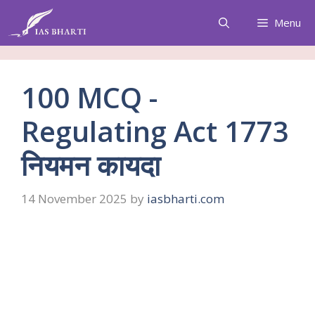
Skip
Menu
to
content
100 MCQ -
Regulating Act 1773
नियमन कायदा
14 November 2025
by
iasbharti.com