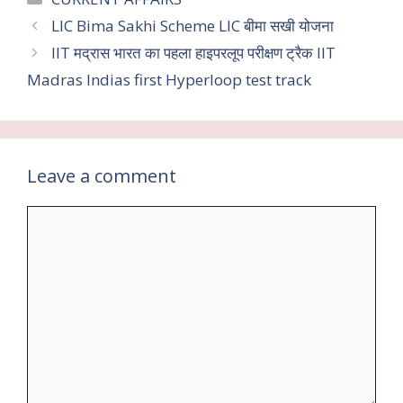
b
er
l
s
gr
e
LIC Bima Sakhi Scheme LIC बीमा सखी योजना
o
A
a
IIT मद्रास भारत का पहला हाइपरलूप परीक्षण ट्रैक IIT
o
p
m
Madras Indias first Hyperloop test track
k
p
Leave a comment
Comment