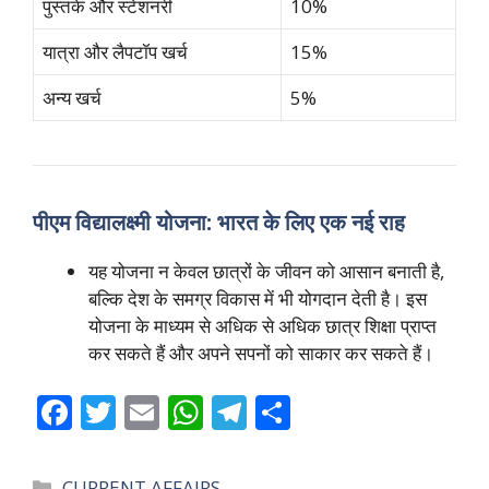
पुस्तकें और स्टेशनरी
10%
यात्रा और लैपटॉप खर्च
15%
अन्य खर्च
5%
पीएम विद्यालक्ष्मी योजना: भारत के लिए एक नई राह
यह योजना न केवल छात्रों के जीवन को आसान बनाती है,
बल्कि देश के समग्र विकास में भी योगदान देती है। इस
योजना के माध्यम से अधिक से अधिक छात्र शिक्षा प्राप्त
कर सकते हैं और अपने सपनों को साकार कर सकते हैं।
F
T
E
W
T
S
ac
w
m
h
el
h
e
itt
ai
at
e
ar
Categories
CURRENT AFFAIRS