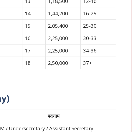
13
1,18,500
12-16
14
1,44,200
16-25
15
2,05,400
25-30
16
2,25,000
30-33
17
2,25,000
34-36
18
2,50,000
37+
ay)
पदनाम
M / Undersecretary / Assistant Secretary