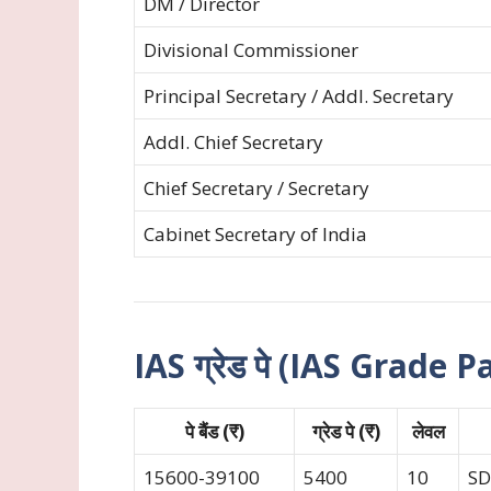
DM / Director
Divisional Commissioner
Principal Secretary / Addl. Secretary
Addl. Chief Secretary
Chief Secretary / Secretary
Cabinet Secretary of India
IAS ग्रेड पे (IAS Grade P
पे बैंड (₹)
ग्रेड पे (₹)
लेवल
15600-39100
5400
10
SD