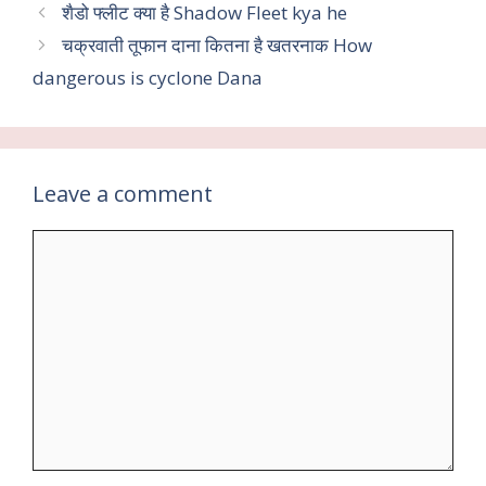
b
er
l
s
gr
e
शैडो फ्लीट क्या है Shadow Fleet kya he
o
A
a
चक्रवाती तूफान दाना कितना है खतरनाक How
o
p
m
dangerous is cyclone Dana
k
p
Leave a comment
Comment