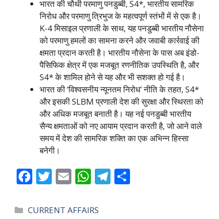
भारत की चौथी परमाणु पनडुब्बी, S4*, भारतीय सामरिक
निरोध और परमाणु त्रिभुज के महत्वपूर्ण स्तंभों में से एक है।
K-4 मिसाइल प्रणाली के साथ, यह पनडुब्बी भारतीय नौसेना
को परमाणु हमलों का सामना करने और जवाबी कार्रवाई की
क्षमता प्रदान करती है। भारतीय नौसेना के पास अब इंडो-
पैसिफिक क्षेत्र में एक मजबूत रणनीतिक उपस्थिति है, और
S4* के शामिल होने से यह और भी सशक्त हो गई है।
भारत की ‘विश्वसनीय न्यूनतम निरोध’ नीति के तहत, S4*
और इसकी SLBM प्रणाली देश की सुरक्षा और स्थिरता को
और अधिक मजबूत बनाती है। यह नई पनडुब्बी भारतीय
सैन्य क्षमताओं को नए आयाम प्रदान करती है, जो आने वाले
समय में देश की सामरिक शक्ति का एक अभिन्न हिस्सा
बनेगी।
F
T
E
W
T
S
ac
w
m
h
el
h
e
itt
ai
at
e
ar
Categories
CURRENT AFFAIRS