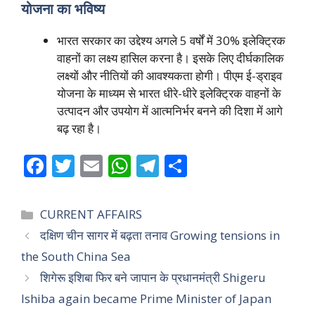
योजना का भविष्य
भारत सरकार का उद्देश्य अगले 5 वर्षों में 30% इलेक्ट्रिक
वाहनों का लक्ष्य हासिल करना है। इसके लिए दीर्घकालिक
लक्ष्यों और नीतियों की आवश्यकता होगी। पीएम ई-ड्राइव
योजना के माध्यम से भारत धीरे-धीरे इलेक्ट्रिक वाहनों के
उत्पादन और उपयोग में आत्मनिर्भर बनने की दिशा में आगे
बढ़ रहा है।
F
T
E
W
T
S
ac
w
m
h
el
h
e
itt
ai
at
e
ar
Categories
CURRENT AFFAIRS
b
er
l
s
gr
e
दक्षिण चीन सागर में बढ़ता तनाव Growing tensions in
o
A
a
the South China Sea
o
p
m
शिगेरू इशिबा फिर बने जापान के प्रधानमंत्री Shigeru
k
p
Ishiba again became Prime Minister of Japan