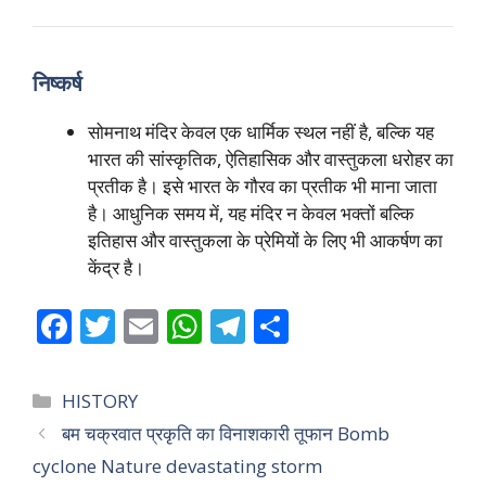
निष्कर्ष
सोमनाथ मंदिर केवल एक धार्मिक स्थल नहीं है, बल्कि यह
भारत की सांस्कृतिक, ऐतिहासिक और वास्तुकला धरोहर का
प्रतीक है। इसे भारत के गौरव का प्रतीक भी माना जाता
है। आधुनिक समय में, यह मंदिर न केवल भक्तों बल्कि
इतिहास और वास्तुकला के प्रेमियों के लिए भी आकर्षण का
केंद्र है।
F
T
E
W
T
S
ac
w
m
h
el
h
e
itt
ai
at
e
ar
Categories
HISTORY
b
er
l
s
gr
e
बम चक्रवात प्रकृति का विनाशकारी तूफान Bomb
o
A
a
cyclone ​​Nature devastating storm