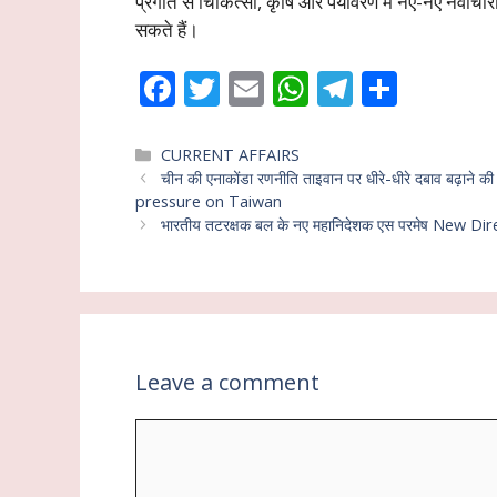
प्रगति से चिकित्सा, कृषि और पर्यावरण में नए-नए नवाचारो
सकते हैं।
F
T
E
W
T
S
ac
w
m
h
el
h
e
itt
ai
at
e
ar
Categories
CURRENT AFFAIRS
चीन की एनाकोंडा रणनीति ताइवान पर धीरे-धीरे दबाव बढ
b
er
l
s
gr
e
pressure on Taiwan
o
A
a
भारतीय तटरक्षक बल के नए महानिदेशक एस परमेष New
o
p
m
k
p
Leave a comment
Comment