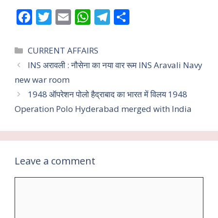
F
T
E
W
T
S
ac
w
m
h
el
h
e
itt
ai
at
e
ar
Categories
CURRENT AFFAIRS
b
er
l
s
gr
e
INS अरावली : नौसेना का नया वार रूम INS Aravali Navy
o
A
a
new war room
o
p
m
1948 ऑपरेशन पोलो हैद्राबाद का भारत में विलय 1948
k
p
Operation Polo Hyderabad merged with India
Leave a comment
Comment