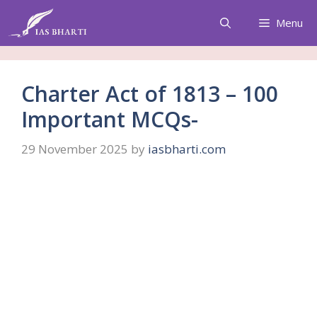
Skip
Menu
to
content
Charter Act of 1813 – 100
Important MCQs-
29 November 2025
by
iasbharti.com