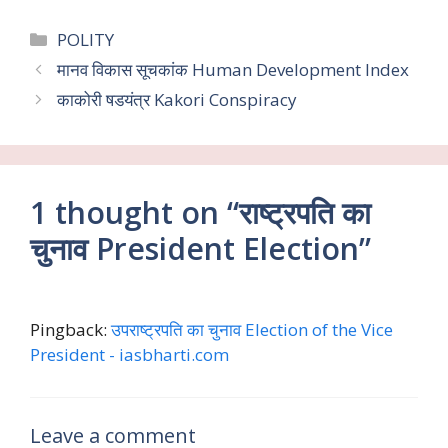
ac
w
m
h
el
h
e
itt
ai
at
e
ar
Categories
POLITY
b
er
l
s
gr
e
मानव विकास सूचकांक Human Development Index
o
A
a
काकोरी षडयंत्र Kakori Conspiracy
o
p
m
k
p
1 thought on “राष्ट्रपति का
चुनाव President Election”
Pingback:
उपराष्ट्रपति का चुनाव Election of the Vice
President - iasbharti.com
Leave a comment