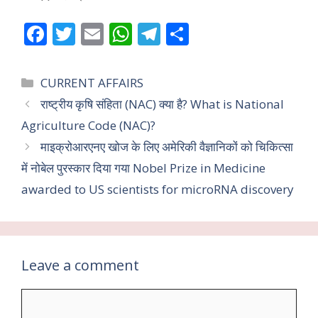
F
T
E
W
T
S
ac
w
m
h
el
h
e
itt
ai
at
e
ar
Categories
CURRENT AFFAIRS
b
er
l
s
gr
e
राष्ट्रीय कृषि संहिता (NAC) क्या है? What is National
o
A
a
Agriculture Code (NAC)?
o
p
m
माइक्रोआरएनए खोज के लिए अमेरिकी वैज्ञानिकों को चिकित्सा
k
p
में नोबेल पुरस्कार दिया गया Nobel Prize in Medicine
awarded to US scientists for microRNA discovery
Leave a comment
Comment