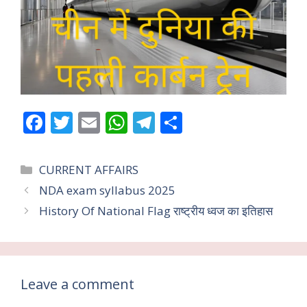
F
T
E
W
T
S
ac
w
m
h
el
h
e
itt
ai
at
e
ar
Categories
CURRENT AFFAIRS
b
er
l
s
gr
e
NDA exam syllabus 2025
o
A
a
History Of National Flag राष्ट्रीय ध्वज का इतिहास
o
p
m
k
p
Leave a comment