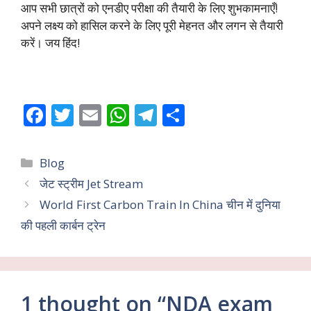
आप सभी छात्रों को एनडीए परीक्षा की तैयारी के लिए शुभकामनाएँ!
अपने लक्ष्य को हासिल करने के लिए पूरी मेहनत और लगन से तैयारी
करें। जय हिंद!
F
T
E
W
T
S
ac
w
m
h
el
h
e
itt
ai
at
e
ar
Categories
Blog
b
er
l
s
gr
e
जेट स्ट्रीम Jet Stream
o
A
a
World First Carbon Train In China चीन में दुनिया
o
p
m
की पहली कार्बन ट्रेन
k
p
1 thought on “NDA exam