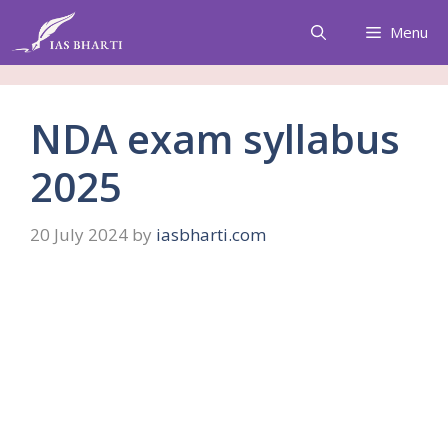
Skip
Menu
to
content
NDA exam syllabus
2025
20 July 2024
by
iasbharti.com