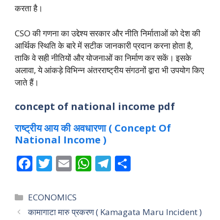
करता है।
CSO की गणना का उद्देश्य सरकार और नीति निर्माताओं को देश की
आर्थिक स्थिति के बारे में सटीक जानकारी प्रदान करना होता है,
ताकि वे सही नीतियों और योजनाओं का निर्माण कर सकें। इसके
अलावा, ये आंकड़े विभिन्न अंतरराष्ट्रीय संगठनों द्वारा भी उपयोग किए
जाते हैं।
concept of national income pdf
राष्ट्रीय आय की अवधारणा ( Concept Of
National Income )
F
T
E
W
T
S
ac
w
m
h
el
h
e
itt
ai
at
e
ar
Categories
ECONOMICS
b
er
l
s
gr
e
कामागाटा मारु प्रकरण ( Kamagata Maru Incident )