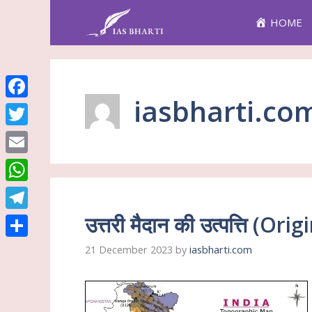
Skip
HOME
to
content
iasbharti.co
Facebook
Twitter
Email
WhatsApp
उत्तरी मैदान की उत्पत्ति (
Telegram
Share
21 December 2023
by
iasbharti.com